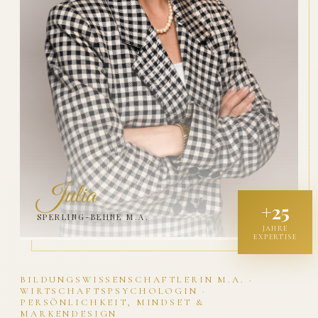
Julia
+25
SPERLING-BEHNE M.A.
JAHRE
EXPERTISE
BILDUNGSWISSENSCHAFTLERIN M.A. ·
WIRTSCHAFTSPSYCHOLOGIN ·
PERSÖNLICHKEIT, MINDSET &
MARKENDESIGN