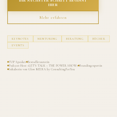
IHR NÄCHSTER SCHRITT BEGINNT
HIER
Mehr erfahren
KEYNOTES
MENTORING
BERATUNG
BÜCHER
EVENTS
TOP Speaker
Bestsellerautorin
Podcast-Host »LET'S TALK – THE POWER SHOW«
Brandingexpertin
Inhaberin von Glow MEDIA by ConsultingForYou