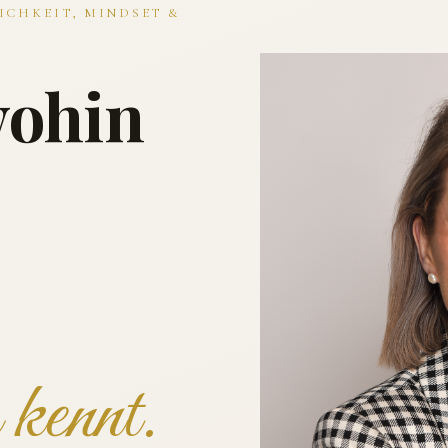
ICHKEIT, MINDSET &
wohin
kennt.