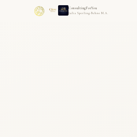
ConsultingForYou
Julia Sperling-Behne M.A.