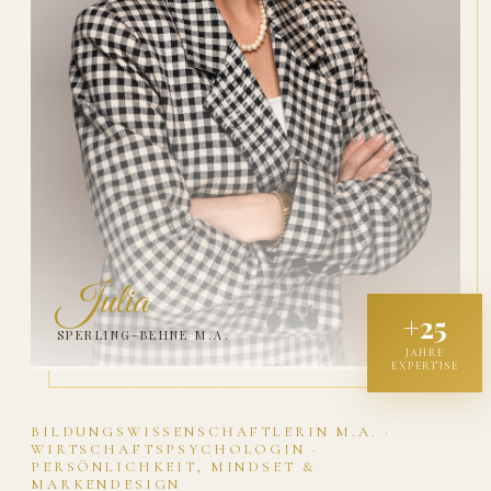
Julia
+25
SPERLING-BEHNE M.A.
JAHRE
EXPERTISE
BILDUNGSWISSENSCHAFTLERIN M.A. ·
WIRTSCHAFTSPSYCHOLOGIN ·
PERSÖNLICHKEIT, MINDSET &
MARKENDESIGN