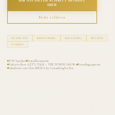
IHR NÄCHSTER SCHRITT BEGINNT
HIER
Mehr erfahren
KEYNOTES
MENTORING
BERATUNG
BÜCHER
EVENTS
TOP Speaker
Bestsellerautorin
Podcast-Host »LET'S TALK – THE POWER SHOW«
Brandingexpertin
Inhaberin von Glow MEDIA by ConsultingForYou