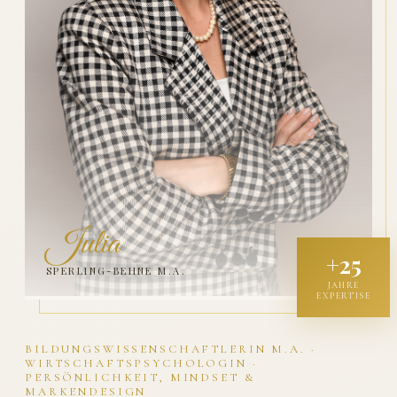
Julia
+25
SPERLING-BEHNE M.A.
JAHRE
EXPERTISE
BILDUNGSWISSENSCHAFTLERIN M.A. ·
WIRTSCHAFTSPSYCHOLOGIN ·
PERSÖNLICHKEIT, MINDSET &
MARKENDESIGN