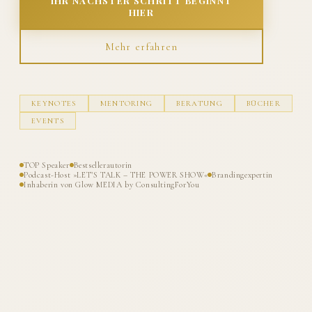
IHR NÄCHSTER SCHRITT BEGINNT
HIER
Mehr erfahren
KEYNOTES
MENTORING
BERATUNG
BÜCHER
EVENTS
TOP Speaker
Bestsellerautorin
Podcast-Host »LET'S TALK – THE POWER SHOW«
Brandingexpertin
Inhaberin von Glow MEDIA by ConsultingForYou