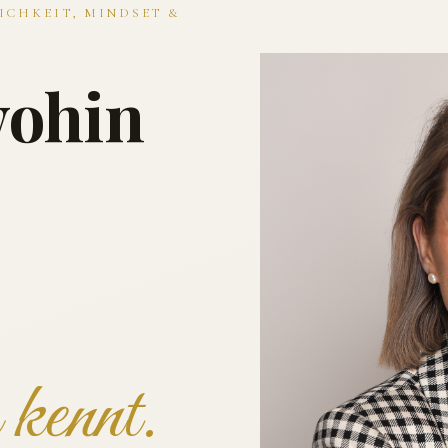
ICHKEIT, MINDSET &
wohin
kennt.