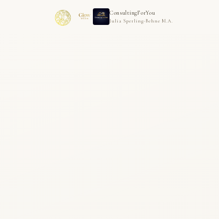
ConsultingForYou
Julia Sperling-Behne M.A.