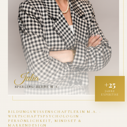
Julia
+25
SPERLING-BEHNE M.A.
JAHRE
EXPERTISE
BILDUNGSWISSENSCHAFTLERIN M.A. ·
WIRTSCHAFTSPSYCHOLOGIN ·
PERSÖNLICHKEIT, MINDSET &
MARKENDESIGN