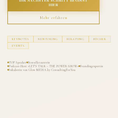
IHR NÄCHSTER SCHRITT BEGINNT
HIER
Mehr erfahren
KEYNOTES
MENTORING
BERATUNG
BÜCHER
EVENTS
TOP Speaker
Bestsellerautorin
Podcast-Host »LET'S TALK – THE POWER SHOW«
Brandingexpertin
Inhaberin von Glow MEDIA by ConsultingForYou