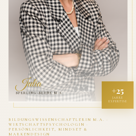
Julia
+25
SPERLING-BEHNE M.A.
JAHRE
EXPERTISE
BILDUNGSWISSENSCHAFTLERIN M.A. ·
WIRTSCHAFTSPSYCHOLOGIN ·
PERSÖNLICHKEIT, MINDSET &
MARKENDESIGN