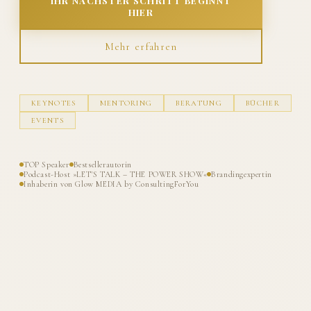
IHR NÄCHSTER SCHRITT BEGINNT
HIER
Mehr erfahren
KEYNOTES
MENTORING
BERATUNG
BÜCHER
EVENTS
TOP Speaker
Bestsellerautorin
Podcast-Host »LET'S TALK – THE POWER SHOW«
Brandingexpertin
Inhaberin von Glow MEDIA by ConsultingForYou