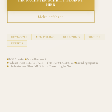
IHR NÄCHSTER SCHRITT BEGINNT
HIER
Mehr erfahren
KEYNOTES
MENTORING
BERATUNG
BÜCHER
EVENTS
TOP Speaker
Bestsellerautorin
Podcast-Host »LET'S TALK – THE POWER SHOW«
Brandingexpertin
Inhaberin von Glow MEDIA by ConsultingForYou