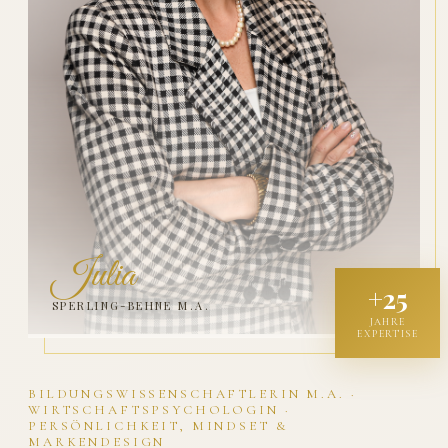
Julia
+25
SPERLING-BEHNE M.A.
JAHRE
EXPERTISE
BILDUNGSWISSENSCHAFTLERIN M.A. ·
WIRTSCHAFTSPSYCHOLOGIN ·
PERSÖNLICHKEIT, MINDSET &
MARKENDESIGN