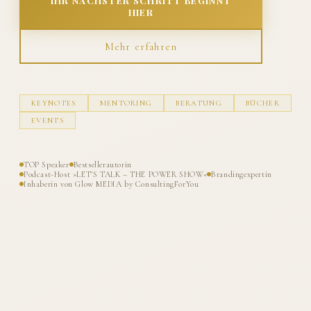
IHR NÄCHSTER SCHRITT BEGINNT
HIER
Mehr erfahren
KEYNOTES
MENTORING
BERATUNG
BÜCHER
EVENTS
TOP Speaker
Bestsellerautorin
Podcast-Host »LET'S TALK – THE POWER SHOW«
Brandingexpertin
Inhaberin von Glow MEDIA by ConsultingForYou