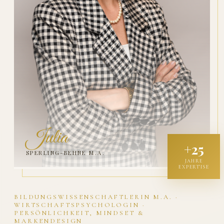
Julia
+25
SPERLING-BEHNE M.A.
JAHRE
EXPERTISE
BILDUNGSWISSENSCHAFTLERIN M.A. ·
WIRTSCHAFTSPSYCHOLOGIN ·
PERSÖNLICHKEIT, MINDSET &
MARKENDESIGN