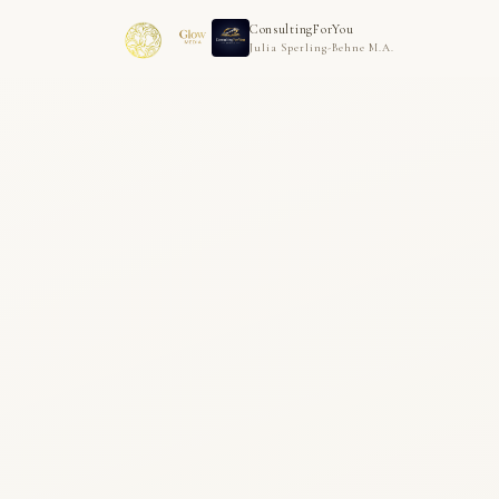
ConsultingForYou
Julia Sperling-Behne M.A.