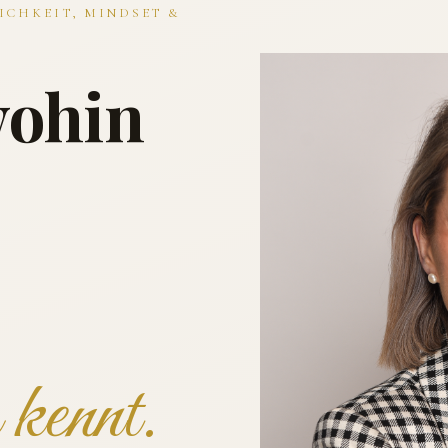
ICHKEIT, MINDSET &
wohin
kennt.