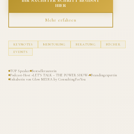
IHR NÄCHSTER SCHRITT BEGINNT
HIER
Mehr erfahren
KEYNOTES
MENTORING
BERATUNG
BÜCHER
EVENTS
TOP Speaker
Bestsellerautorin
Podcast-Host »LET'S TALK – THE POWER SHOW«
Brandingexpertin
Inhaberin von Glow MEDIA by ConsultingForYou