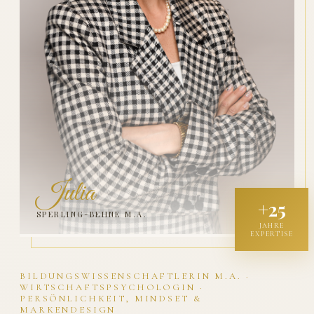
Julia
+25
SPERLING-BEHNE M.A.
JAHRE
EXPERTISE
BILDUNGSWISSENSCHAFTLERIN M.A. ·
WIRTSCHAFTSPSYCHOLOGIN ·
PERSÖNLICHKEIT, MINDSET &
MARKENDESIGN