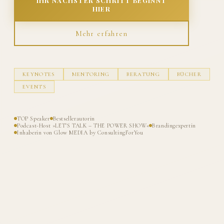
IHR NÄCHSTER SCHRITT BEGINNT
HIER
Mehr erfahren
KEYNOTES
MENTORING
BERATUNG
BÜCHER
EVENTS
TOP Speaker
Bestsellerautorin
Podcast-Host »LET'S TALK – THE POWER SHOW«
Brandingexpertin
Inhaberin von Glow MEDIA by ConsultingForYou