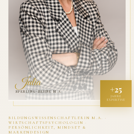
Julia
+25
SPERLING-BEHNE M.A.
JAHRE
EXPERTISE
BILDUNGSWISSENSCHAFTLERIN M.A. ·
WIRTSCHAFTSPSYCHOLOGIN ·
PERSÖNLICHKEIT, MINDSET &
MARKENDESIGN