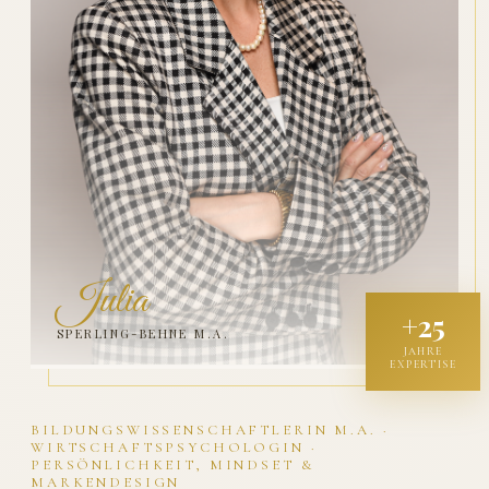
Julia
+25
SPERLING-BEHNE M.A.
JAHRE
EXPERTISE
BILDUNGSWISSENSCHAFTLERIN M.A. ·
WIRTSCHAFTSPSYCHOLOGIN ·
PERSÖNLICHKEIT, MINDSET &
MARKENDESIGN