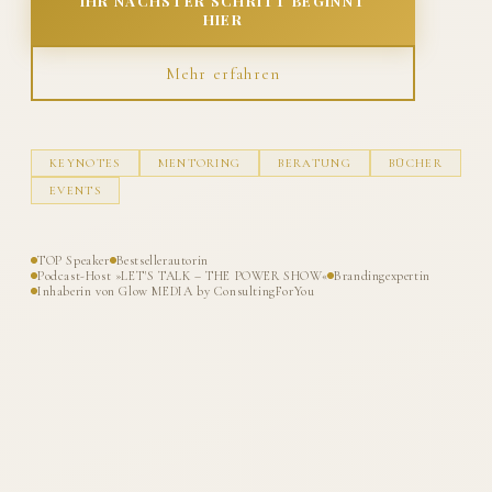
IHR NÄCHSTER SCHRITT BEGINNT
HIER
Mehr erfahren
KEYNOTES
MENTORING
BERATUNG
BÜCHER
EVENTS
TOP Speaker
Bestsellerautorin
Podcast-Host »LET'S TALK – THE POWER SHOW«
Brandingexpertin
Inhaberin von Glow MEDIA by ConsultingForYou