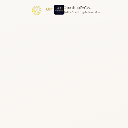
ConsultingForYou
Julia Sperling-Behne M.A.