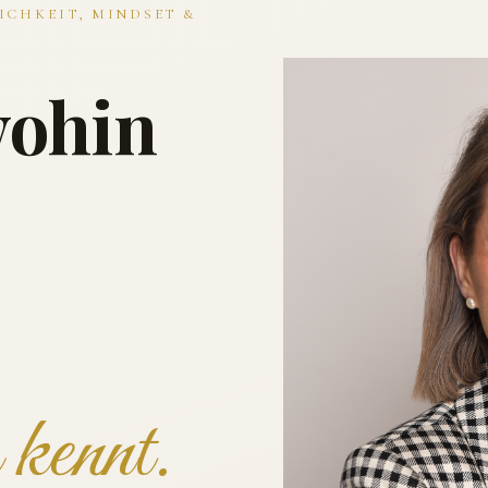
ICHKEIT, MINDSET &
wohin
kennt.