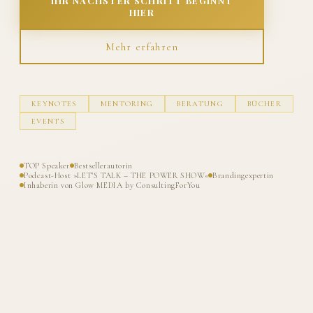
IHR NÄCHSTER SCHRITT BEGINNT
HIER
Mehr erfahren
KEYNOTES
MENTORING
BERATUNG
BÜCHER
EVENTS
TOP Speaker
Bestsellerautorin
Podcast-Host »LET'S TALK – THE POWER SHOW«
Brandingexpertin
Inhaberin von Glow MEDIA by ConsultingForYou