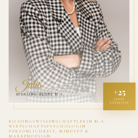
Julia
+25
SPERLING-BEHNE M.A.
JAHRE
EXPERTISE
BILDUNGSWISSENSCHAFTLERIN M.A. ·
WIRTSCHAFTSPSYCHOLOGIN ·
PERSÖNLICHKEIT, MINDSET &
MARKENDESIGN