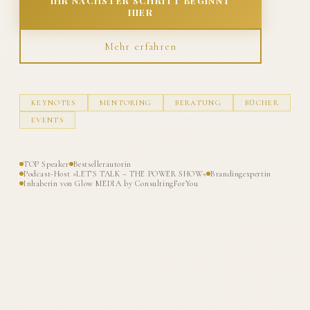
IHR NÄCHSTER SCHRITT BEGINNT
HIER
Mehr erfahren
KEYNOTES
MENTORING
BERATUNG
BÜCHER
EVENTS
TOP Speaker
Bestsellerautorin
Podcast-Host »LET'S TALK – THE POWER SHOW«
Brandingexpertin
Inhaberin von Glow MEDIA by ConsultingForYou