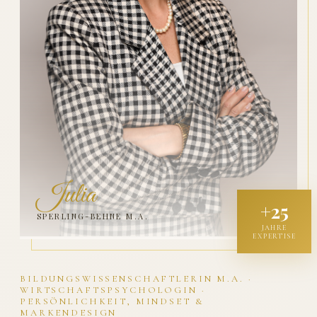
Julia
+25
SPERLING-BEHNE M.A.
JAHRE
EXPERTISE
BILDUNGSWISSENSCHAFTLERIN M.A. ·
WIRTSCHAFTSPSYCHOLOGIN ·
PERSÖNLICHKEIT, MINDSET &
MARKENDESIGN