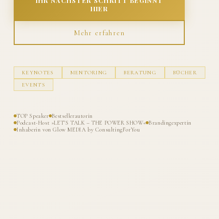
IHR NÄCHSTER SCHRITT BEGINNT
HIER
Mehr erfahren
KEYNOTES
MENTORING
BERATUNG
BÜCHER
EVENTS
TOP Speaker
Bestsellerautorin
Podcast-Host »LET'S TALK – THE POWER SHOW«
Brandingexpertin
Inhaberin von Glow MEDIA by ConsultingForYou