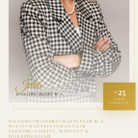
Julia
+25
SPERLING-BEHNE M.A.
JAHRE
EXPERTISE
BILDUNGSWISSENSCHAFTLERIN M.A. ·
WIRTSCHAFTSPSYCHOLOGIN ·
PERSÖNLICHKEIT, MINDSET &
MARKENDESIGN