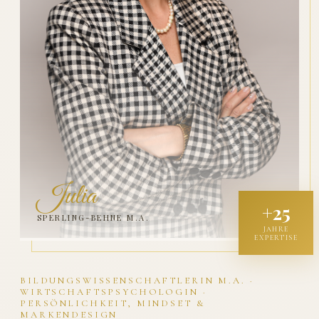
Julia
+25
SPERLING-BEHNE M.A.
JAHRE
EXPERTISE
BILDUNGSWISSENSCHAFTLERIN M.A. ·
WIRTSCHAFTSPSYCHOLOGIN ·
PERSÖNLICHKEIT, MINDSET &
MARKENDESIGN