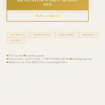
IHR NÄCHSTER SCHRITT BEGINNT
HIER
Mehr erfahren
KEYNOTES
MENTORING
BERATUNG
BÜCHER
EVENTS
TOP Speaker
Bestsellerautorin
Podcast-Host »LET'S TALK – THE POWER SHOW«
Brandingexpertin
Inhaberin von Glow MEDIA by ConsultingForYou