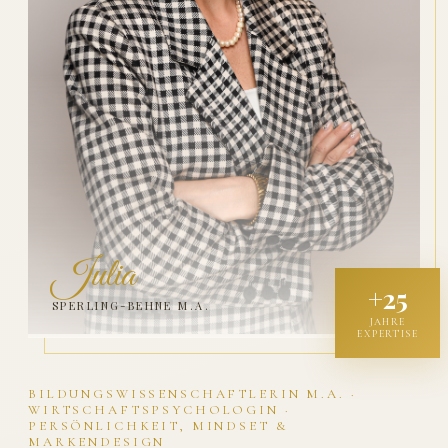
Julia
+25
SPERLING-BEHNE M.A.
JAHRE
EXPERTISE
BILDUNGSWISSENSCHAFTLERIN M.A. ·
WIRTSCHAFTSPSYCHOLOGIN ·
PERSÖNLICHKEIT, MINDSET &
MARKENDESIGN