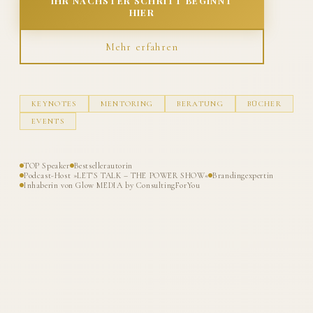
IHR NÄCHSTER SCHRITT BEGINNT
HIER
Mehr erfahren
KEYNOTES
MENTORING
BERATUNG
BÜCHER
EVENTS
TOP Speaker
Bestsellerautorin
Podcast-Host »LET'S TALK – THE POWER SHOW«
Brandingexpertin
Inhaberin von Glow MEDIA by ConsultingForYou