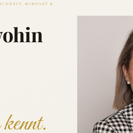
ICHKEIT, MINDSET &
wohin
kennt.