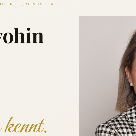
ICHKEIT, MINDSET &
wohin
kennt.