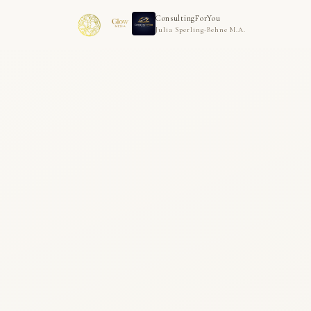
ConsultingForYou
Julia Sperling-Behne M.A.