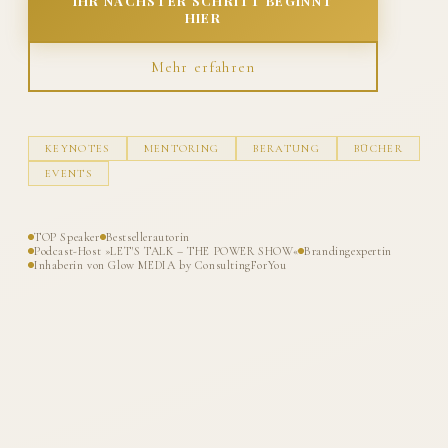
IHR NÄCHSTER SCHRITT BEGINNT
HIER
Mehr erfahren
KEYNOTES
MENTORING
BERATUNG
BÜCHER
EVENTS
TOP Speaker
Bestsellerautorin
Podcast-Host »LET'S TALK – THE POWER SHOW«
Brandingexpertin
Inhaberin von Glow MEDIA by ConsultingForYou