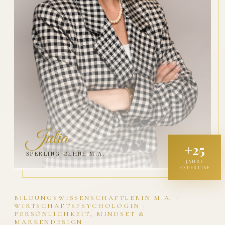
Julia
+25
SPERLING-BEHNE M.A.
JAHRE
EXPERTISE
BILDUNGSWISSENSCHAFTLERIN M.A. ·
WIRTSCHAFTSPSYCHOLOGIN ·
PERSÖNLICHKEIT, MINDSET &
MARKENDESIGN