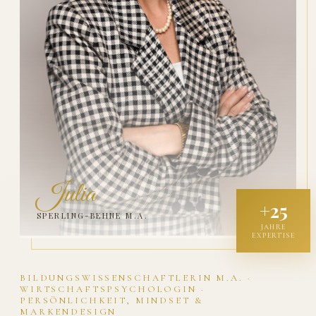
Julia
+25
SPERLING-BEHNE M.A.
JAHRE
EXPERTISE
BILDUNGSWISSENSCHAFTLERIN M.A. ·
WIRTSCHAFTSPSYCHOLOGIN ·
PERSÖNLICHKEIT, MINDSET &
MARKENDESIGN