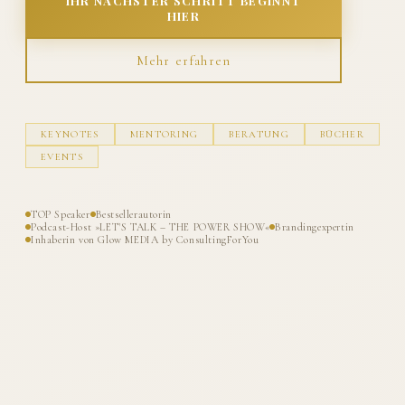
IHR NÄCHSTER SCHRITT BEGINNT
HIER
Mehr erfahren
KEYNOTES
MENTORING
BERATUNG
BÜCHER
EVENTS
TOP Speaker
Bestsellerautorin
Podcast-Host »LET'S TALK – THE POWER SHOW«
Brandingexpertin
Inhaberin von Glow MEDIA by ConsultingForYou