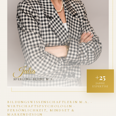
Julia
+25
SPERLING-BEHNE M.A.
JAHRE
EXPERTISE
BILDUNGSWISSENSCHAFTLERIN M.A. ·
WIRTSCHAFTSPSYCHOLOGIN ·
PERSÖNLICHKEIT, MINDSET &
MARKENDESIGN