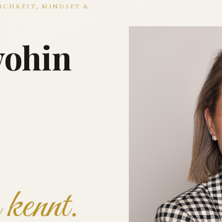
ICHKEIT, MINDSET &
wohin
kennt.