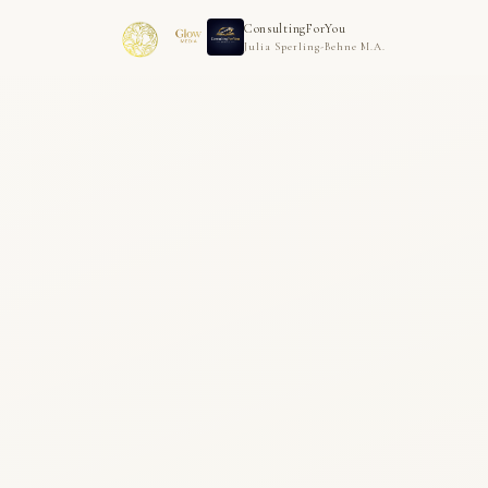
ConsultingForYou
Julia Sperling-Behne M.A.