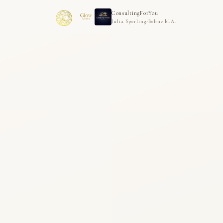
ConsultingForYou
Julia Sperling-Behne M.A.