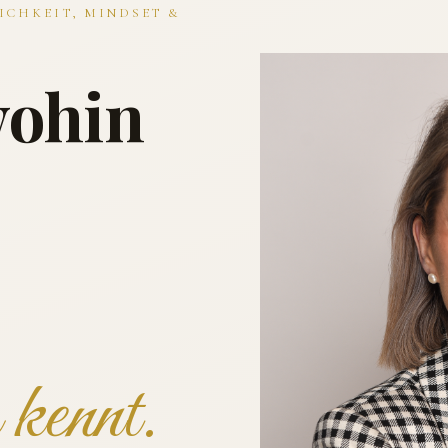
ICHKEIT, MINDSET &
wohin
kennt.