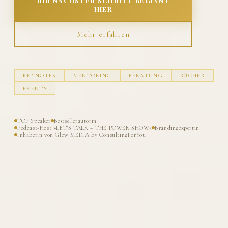
IHR NÄCHSTER SCHRITT BEGINNT
HIER
Mehr erfahren
KEYNOTES
MENTORING
BERATUNG
BÜCHER
EVENTS
TOP Speaker
Bestsellerautorin
Podcast-Host »LET'S TALK – THE POWER SHOW«
Brandingexpertin
Inhaberin von Glow MEDIA by ConsultingForYou