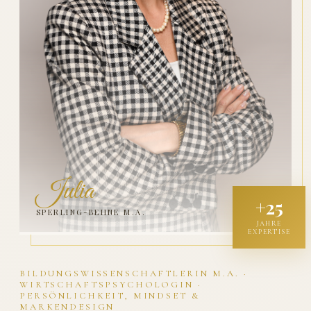
Julia
+25
SPERLING-BEHNE M.A.
JAHRE
EXPERTISE
BILDUNGSWISSENSCHAFTLERIN M.A. ·
WIRTSCHAFTSPSYCHOLOGIN ·
PERSÖNLICHKEIT, MINDSET &
MARKENDESIGN