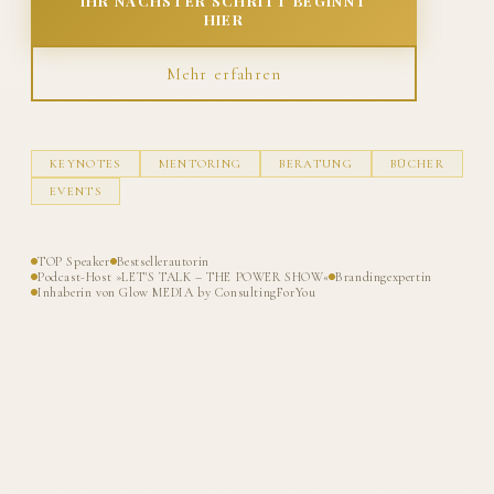
IHR NÄCHSTER SCHRITT BEGINNT
HIER
Mehr erfahren
KEYNOTES
MENTORING
BERATUNG
BÜCHER
EVENTS
TOP Speaker
Bestsellerautorin
Podcast-Host »LET'S TALK – THE POWER SHOW«
Brandingexpertin
Inhaberin von Glow MEDIA by ConsultingForYou