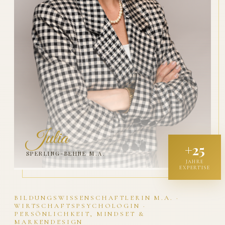
Julia
+25
SPERLING-BEHNE M.A.
JAHRE
EXPERTISE
BILDUNGSWISSENSCHAFTLERIN M.A. ·
WIRTSCHAFTSPSYCHOLOGIN ·
PERSÖNLICHKEIT, MINDSET &
MARKENDESIGN