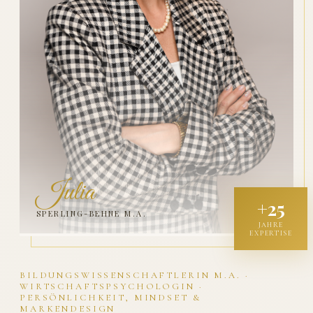
Julia
+25
SPERLING-BEHNE M.A.
JAHRE
EXPERTISE
BILDUNGSWISSENSCHAFTLERIN M.A. ·
WIRTSCHAFTSPSYCHOLOGIN ·
PERSÖNLICHKEIT, MINDSET &
MARKENDESIGN