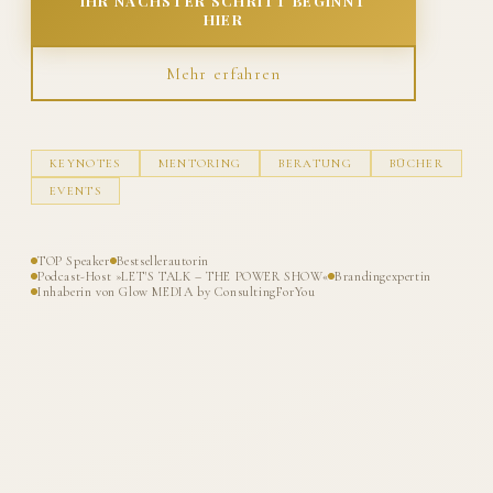
IHR NÄCHSTER SCHRITT BEGINNT
HIER
Mehr erfahren
KEYNOTES
MENTORING
BERATUNG
BÜCHER
EVENTS
TOP Speaker
Bestsellerautorin
Podcast-Host »LET'S TALK – THE POWER SHOW«
Brandingexpertin
Inhaberin von Glow MEDIA by ConsultingForYou