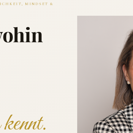
ICHKEIT, MINDSET &
wohin
kennt.