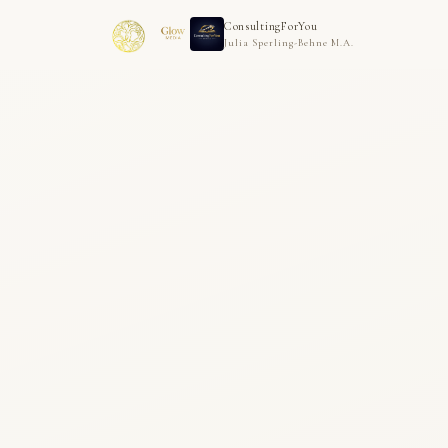
ConsultingForYou
Julia Sperling-Behne M.A.