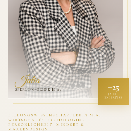
Julia
+25
SPERLING-BEHNE M.A.
JAHRE
EXPERTISE
BILDUNGSWISSENSCHAFTLERIN M.A. ·
WIRTSCHAFTSPSYCHOLOGIN ·
PERSÖNLICHKEIT, MINDSET &
MARKENDESIGN