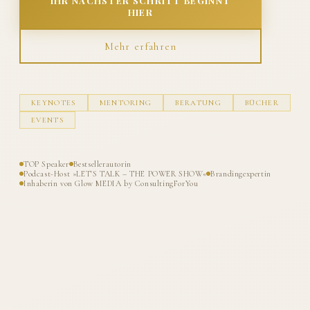
IHR NÄCHSTER SCHRITT BEGINNT
HIER
Mehr erfahren
KEYNOTES
MENTORING
BERATUNG
BÜCHER
EVENTS
TOP Speaker
Bestsellerautorin
Podcast-Host »LET'S TALK – THE POWER SHOW«
Brandingexpertin
Inhaberin von Glow MEDIA by ConsultingForYou