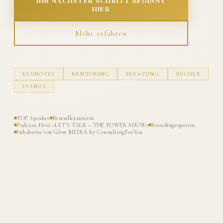
IHR NÄCHSTER SCHRITT BEGINNT
HIER
Mehr erfahren
KEYNOTES
MENTORING
BERATUNG
BÜCHER
EVENTS
TOP Speaker
Bestsellerautorin
Podcast-Host »LET'S TALK – THE POWER SHOW«
Brandingexpertin
Inhaberin von Glow MEDIA by ConsultingForYou