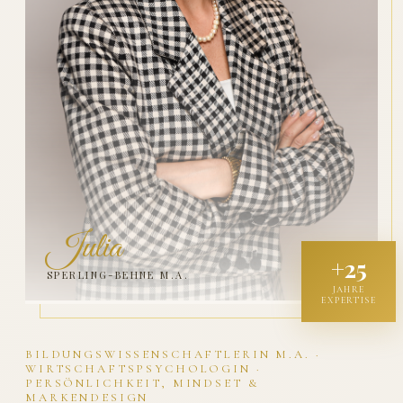
Julia
+25
SPERLING-BEHNE M.A.
JAHRE
EXPERTISE
BILDUNGSWISSENSCHAFTLERIN M.A. ·
WIRTSCHAFTSPSYCHOLOGIN ·
PERSÖNLICHKEIT, MINDSET &
MARKENDESIGN