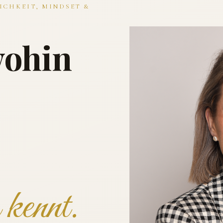
ICHKEIT, MINDSET &
wohin
kennt.