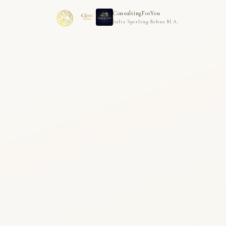
ConsultingForYou
Julia Sperling-Behne M.A.