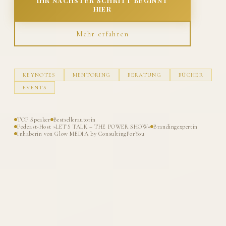
IHR NÄCHSTER SCHRITT BEGINNT
HIER
Mehr erfahren
KEYNOTES
MENTORING
BERATUNG
BÜCHER
EVENTS
TOP Speaker
Bestsellerautorin
Podcast-Host »LET'S TALK – THE POWER SHOW«
Brandingexpertin
Inhaberin von Glow MEDIA by ConsultingForYou