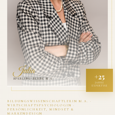
Julia
+25
SPERLING-BEHNE M.A.
JAHRE
EXPERTISE
BILDUNGSWISSENSCHAFTLERIN M.A. ·
WIRTSCHAFTSPSYCHOLOGIN ·
PERSÖNLICHKEIT, MINDSET &
MARKENDESIGN