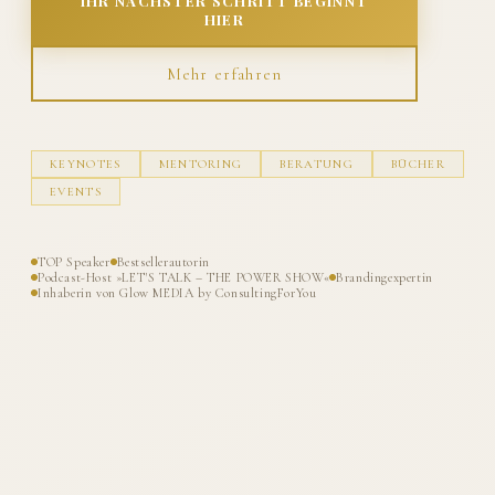
IHR NÄCHSTER SCHRITT BEGINNT
HIER
Mehr erfahren
KEYNOTES
MENTORING
BERATUNG
BÜCHER
EVENTS
TOP Speaker
Bestsellerautorin
Podcast-Host »LET'S TALK – THE POWER SHOW«
Brandingexpertin
Inhaberin von Glow MEDIA by ConsultingForYou