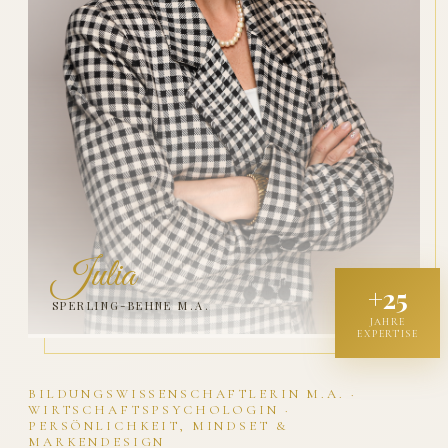
Julia
+25
SPERLING-BEHNE M.A.
JAHRE
EXPERTISE
BILDUNGSWISSENSCHAFTLERIN M.A. ·
WIRTSCHAFTSPSYCHOLOGIN ·
PERSÖNLICHKEIT, MINDSET &
MARKENDESIGN