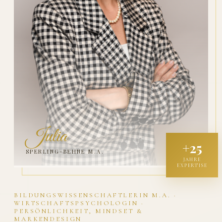
Julia
+25
SPERLING-BEHNE M.A.
JAHRE
EXPERTISE
BILDUNGSWISSENSCHAFTLERIN M.A. ·
WIRTSCHAFTSPSYCHOLOGIN ·
PERSÖNLICHKEIT, MINDSET &
MARKENDESIGN