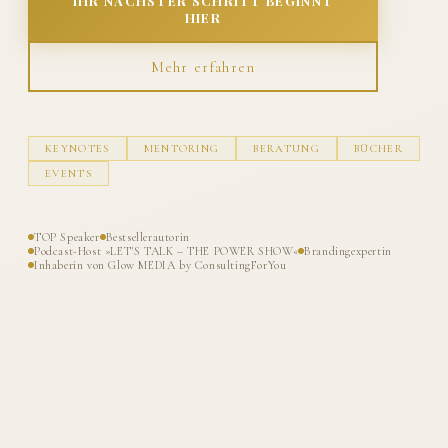
IHR NÄCHSTER SCHRITT BEGINNT
HIER
Mehr erfahren
KEYNOTES
MENTORING
BERATUNG
BÜCHER
EVENTS
TOP Speaker
Bestsellerautorin
Podcast-Host »LET'S TALK – THE POWER SHOW«
Brandingexpertin
Inhaberin von Glow MEDIA by ConsultingForYou