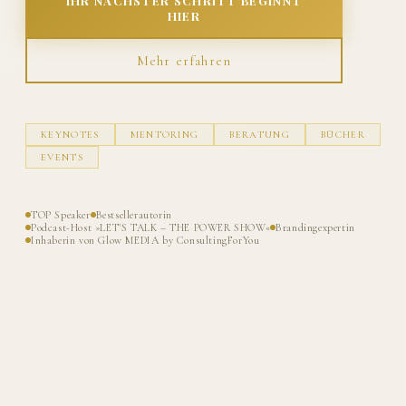
IHR NÄCHSTER SCHRITT BEGINNT
HIER
Mehr erfahren
KEYNOTES
MENTORING
BERATUNG
BÜCHER
EVENTS
TOP Speaker
Bestsellerautorin
Podcast-Host »LET'S TALK – THE POWER SHOW«
Brandingexpertin
Inhaberin von Glow MEDIA by ConsultingForYou