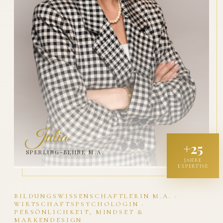
Julia
+25
SPERLING-BEHNE M.A.
JAHRE
EXPERTISE
BILDUNGSWISSENSCHAFTLERIN M.A. ·
WIRTSCHAFTSPSYCHOLOGIN ·
PERSÖNLICHKEIT, MINDSET &
MARKENDESIGN