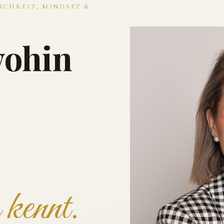
ICHKEIT, MINDSET &
wohin
kennt.