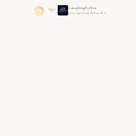
ConsultingForYou
Julia Sperling-Behne M.A.