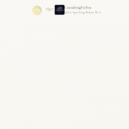
ConsultingForYou
Julia Sperling-Behne M.A.