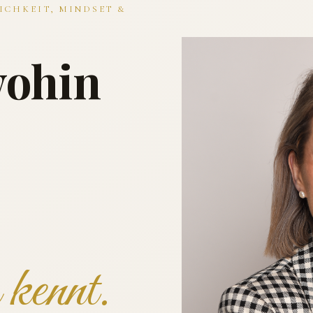
ICHKEIT, MINDSET &
wohin
kennt.