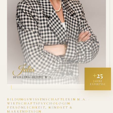
Julia
+25
SPERLING-BEHNE M.A.
JAHRE
EXPERTISE
BILDUNGSWISSENSCHAFTLERIN M.A. ·
WIRTSCHAFTSPSYCHOLOGIN ·
PERSÖNLICHKEIT, MINDSET &
MARKENDESIGN