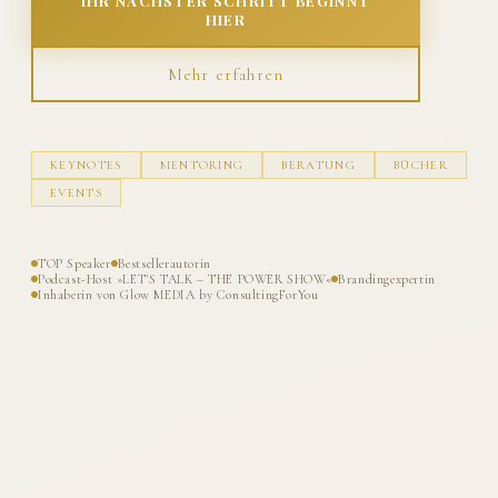
IHR NÄCHSTER SCHRITT BEGINNT
HIER
Mehr erfahren
KEYNOTES
MENTORING
BERATUNG
BÜCHER
EVENTS
TOP Speaker
Bestsellerautorin
Podcast-Host »LET'S TALK – THE POWER SHOW«
Brandingexpertin
Inhaberin von Glow MEDIA by ConsultingForYou