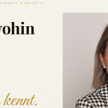
ICHKEIT, MINDSET &
wohin
kennt.