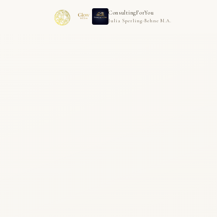
ConsultingForYou
Julia Sperling-Behne M.A.